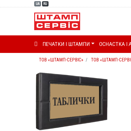
UA
RU
ГОЛОВНА (CURRENT)
ПЕЧАТКИ І ШТАМПИ
ОСНАСТКА І 
ТОВ «ШТАМП-СЕРВІС»
ТОВ «ШТАМП-СЕРВІ