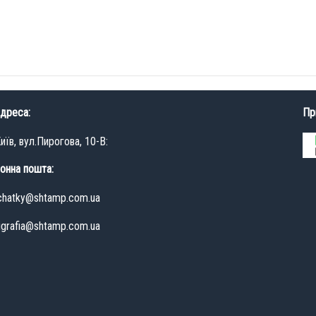
дреса:
Пр
иїв, вул.Пирогова, 10-В:
онна пошта:
hatky@shtamp.com.ua
igrafia@shtamp.com.ua