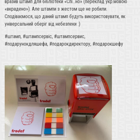
вразив штамп для бібліотеки «Спі...но» (переклад укр.мовою
«вкрадено»). Але штампи з жестом ще не робили.
Сподіваємося, що даний штамп будуть використовувати, як
універсальний оберіг від небезпеки :)
#штамп, #штампсервіс, #штампсервис,
#подарунокдляшефа, #подарокдиректору, #подарокшефу