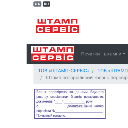
UA
RU
Головна (current)
Печатки і штампи
ТОВ «ШТАМП-СЕРВІС»
ТОВ «ШТАМП
Штамп нотаріальний -бланк перевір