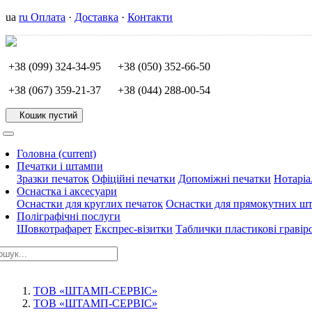
ua
ru
Оплата
·
Доставка
·
Контакти
+38 (099) 324-34-95
+38 (050) 352-66-50
+38 (067) 359-21-37
+38 (044) 288-00-54
Кошик пустий
Головна (current)
Печатки і штампи
Зразки печаток
Офіційні печатки
Допоміжні печатки
Нотаріа
Оснастка і аксесуари
Оснастки для круглих печаток
Оснастки для прямокутних ш
Поліграфічні послуги
Шовкотрафарет
Експрес-візитки
Таблички пластикові гравір
ТОВ «ШТАМП-СЕРВІС»
ТОВ «ШТАМП-СЕРВІС»