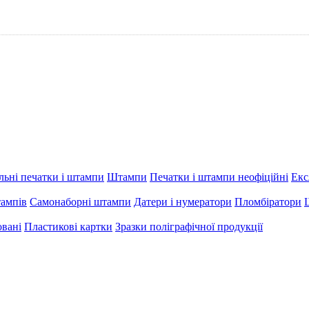
льні печатки і штампи
Штампи
Печатки і штампи неофіційні
Екс
тампів
Самонаборні штампи
Датери і нумератори
Пломбіратори
овані
Пластикові картки
Зразки поліграфічної продукції