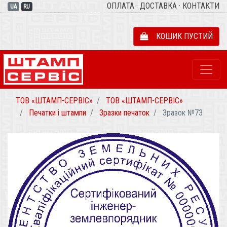
ОПЛАТА
·
ДОСТАВКА
·
КОНТАКТИ
UA
RU
КОШИК ПУСТИЙ
ТОВ «ШТАМП-СЕРВІС»
ТОВ «ШТАМП-СЕРВІС»
Печатки і штампи
Зразки печаток
Зразок №73