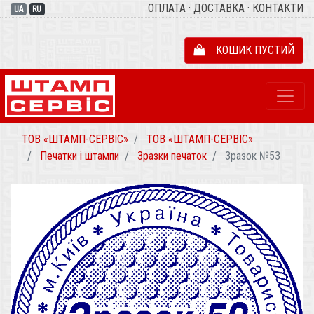
ОПЛАТА
·
ДОСТАВКА
·
КОНТАКТИ
UA
RU
КОШИК ПУСТИЙ
ТОВ «ШТАМП-СЕРВІС»
ТОВ «ШТАМП-СЕРВІС»
Печатки і штампи
Зразки печаток
Зразок №53