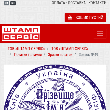
ОПЛАТА
·
ДОСТАВКА
·
КОНТАКТИ
UA
RU
КОШИК ПУСТИЙ
ТОВ «ШТАМП-СЕРВІС»
ТОВ «ШТАМП-СЕРВІС»
Печатки і штампи
Зразки печаток
Зразок №49