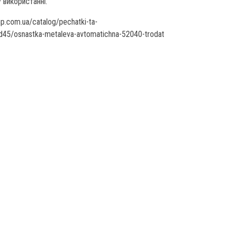
у використанні.
.com.ua/catalog/pechatki-ta-
-d45/osnastka-metaleva-avtomatichna-52040-trodat