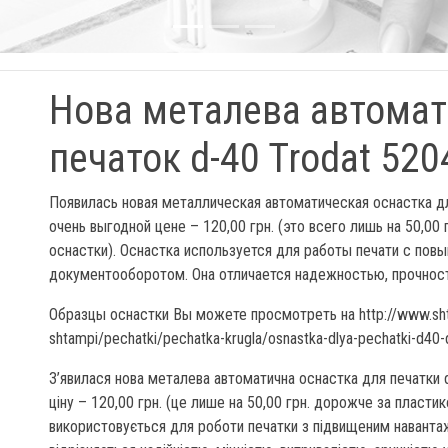
Нова металева автомат
печаток d-40 Trodat 520
Появилась новая металлическая автоматическая оснастка дл
очень выгодной цене – 120,00 грн. (это всего лишь на 50,0
оснастки). Оснастка используется для работы печати с пов
документооборотом. Она отличается надежностью, прочност
Образцы оснастки Вы можете просмотреть на http://www.sht
shtampi/pechatki/pechatka-krugla/osnastka-dlya-pechatki-d40
З’явилася нова металева автоматична оснастка для печатки 
ціну – 120,00 грн. (це лише на 50,00 грн. дорожче за пласти
використовується для роботи печатки з підвищеним наванта