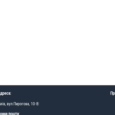
дреса:
Пр
иїв, вул.Пирогова, 10-В:
онна пошта: