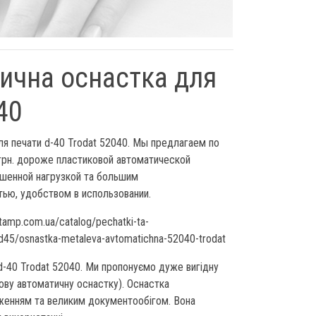
ична оснастка для
40
я печати d-40 Trodat 52040. Мы предлагаем по
0 грн. дороже пластиковой автоматической
ышенной нагрузкой та большим
ью, удобством в использовании.
amp.com.ua/catalog/pechatki-ta-
-d45/osnastka-metaleva-avtomatichna-52040-trodat
d-40 Trodat 52040. Ми пропонуємо дуже вигідну
кову автоматичну оснастку). Оснастка
женням та великим документообігом. Вона