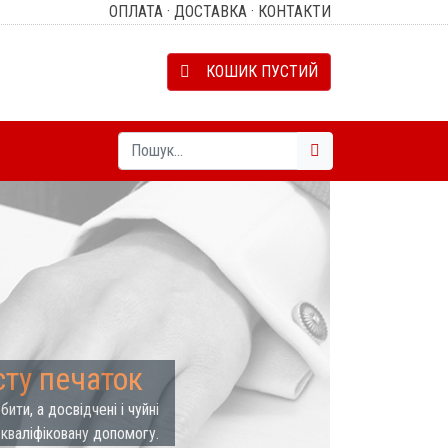
ОПЛАТА
·
ДОСТАВКА
·
КОНТАКТИ
КОШИК ПУСТИЙ
Вперед
сту печаток
ти, а досвідчені і чуйні
 кваліфіковану допомогу.