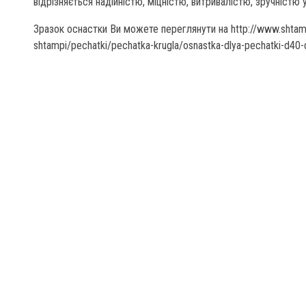
відрізняється надійністю, міцністю, витривалістю, зручністю 
Зразок оснастки Ви можете переглянути на http://www.shtamp
shtampi/pechatki/pechatka-krugla/osnastka-dlya-pechatki-d40