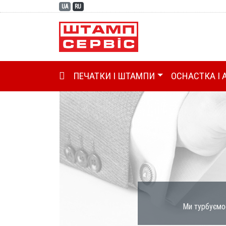
UA
RU
ГОЛОВНА (CURRENT)
ПЕЧАТКИ І ШТАМПИ
ОСНАСТКА І 
Назад
Ми турбуємос