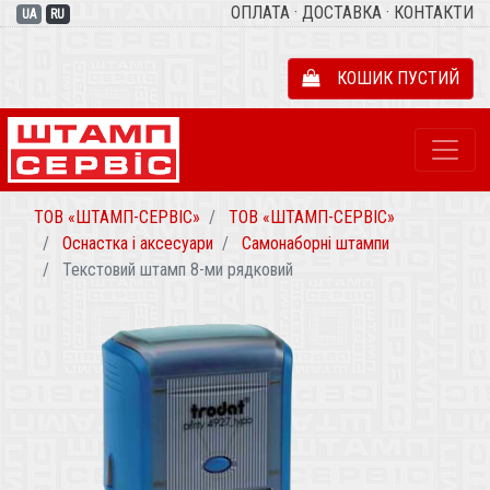
ОПЛАТА
·
ДОСТАВКА
·
КОНТАКТИ
UA
RU
КОШИК ПУСТИЙ
ТОВ «ШТАМП-СЕРВІС»
ТОВ «ШТАМП-СЕРВІС»
Оснастка і аксесуари
Самонаборні штампи
Текстовий штамп 8-ми рядковий