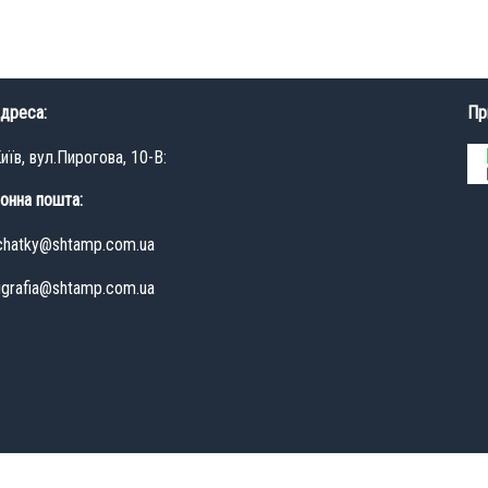
дреса:
Пр
иїв, вул.Пирогова, 10-В:
онна пошта:
hatky@shtamp.com.ua
igrafia@shtamp.com.ua